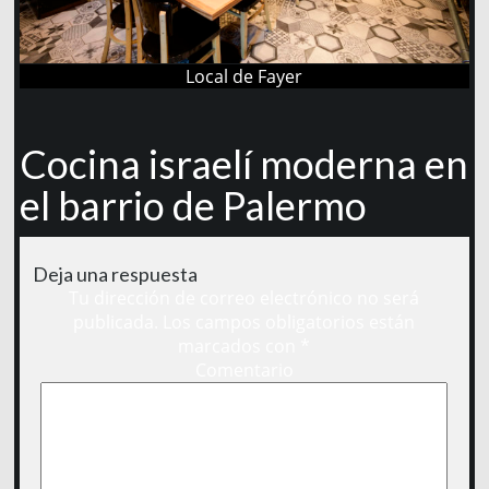
Local de Fayer
Cocina israelí moderna en
el barrio de Palermo
Deja una respuesta
Tu dirección de correo electrónico no será
publicada.
Los campos obligatorios están
marcados con
*
Comentario