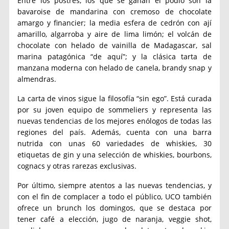
Entre los postres, los que se ganan el podio son la
bavaroise de mandarina con cremoso de chocolate
amargo y financier; la media esfera de cedrón con ají
amarillo, algarroba y aire de lima limón; el volcán de
chocolate con helado de vainilla de Madagascar, sal
marina patagónica “de aquí”; y la clásica tarta de
manzana moderna con helado de canela, brandy snap y
almendras.
La carta de vinos sigue la filosofía “sin ego”. Está curada
por su joven equipo de sommeliers y representa las
nuevas tendencias de los mejores enólogos de todas las
regiones del país. Además, cuenta con una barra
nutrida con unas 60 variedades de whiskies, 30
etiquetas de gin y una selección de whiskies, bourbons,
cognacs y otras rarezas exclusivas.
Por último, siempre atentos a las nuevas tendencias, y
con el fin de complacer a todo el público, UCO también
ofrece un brunch los domingos, que se destaca por
tener café a elección, jugo de naranja, veggie shot,