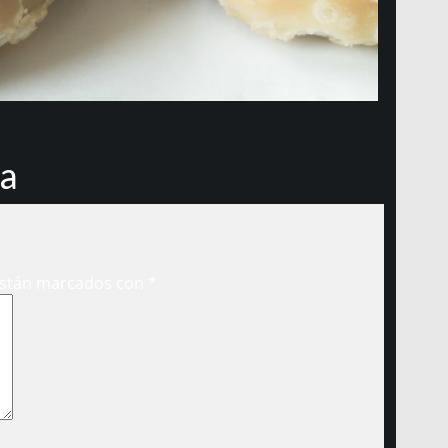
ia
están marcados con
*