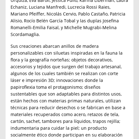
Urquiza, Eva Baroli, Jessica Pullo, Karina Liberman, Laura
Echaniz, Luciana Manfredi, Lucrecia Rossi Raies,
Mariano Pfeiffer, Nicolás Cervio, Pablo Castaño, Patricia
Alisio, Rocío Belén García Tobal y las duplas Josefina
Romanelli-Emilia Faisal, y Michelle Mugrabi-Melina
Scordamaglia.
Sus creaciones abarcan anillos de madera
personalizables con siluetas inspiradas en la fauna la
flora y la geografía norteñas; objetos decorativos,
accesorios y tejidos que surgen del trabajo artesanal,
algunos de los cuales también se realizan con corte
láser e impresión 3D; innovaciones donde la
papiroflexia toma el protagonismo; diseños
sustentables que son adaptables para distintos usos,
están hechos con materias primas naturales, utilizan
técnicas para reducir desechos o se fabrican en base a
materiales recuperados como acero, retazos de tela,
cartón, sachet, tambores para líquidos, trapos rejilla;
indumentaria para cuidar la piel; un producto
socialmente ético donde participan en su elaboración