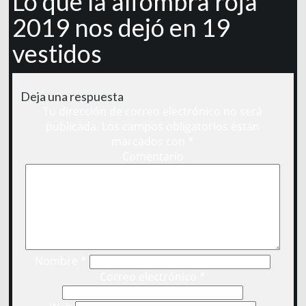
Lo que la alfombra roja
2019 nos dejó en 19
vestidos
Deja una respuesta
Tu dirección de correo electrónico no será
publicada.
Los campos obligatorios están
marcados con
*
Comentario
Nombre
*
Correo electrónico
*