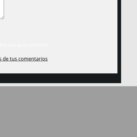
ima vez que comente.
s de tus comentarios
.