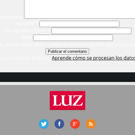
omentario
Nombre
*
Correo electrónico
*
Web
, correo electrónico y web en este navegador para la próx
t para reducir el spam.
Aprende cómo se procesan los dato