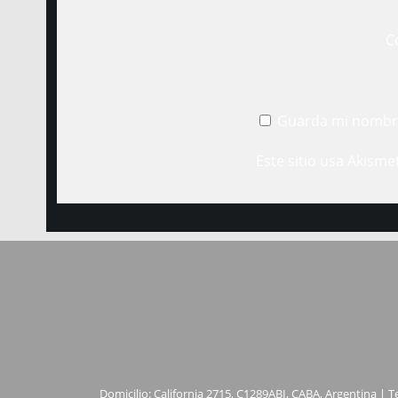
C
Guarda mi nombre
Este sitio usa Akisme
Domicilio: California 2715, C1289ABI, CABA, Argentina | T