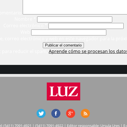
omentario
Nombre
*
Correo electrónico
*
Web
, correo electrónico y web en este navegador para la próx
t para reducir el spam.
Aprende cómo se procesan los dato
el: (5411) 7091-4921 | (5411) 7091-4922 | Editor responsable: Ursula Ures | E-