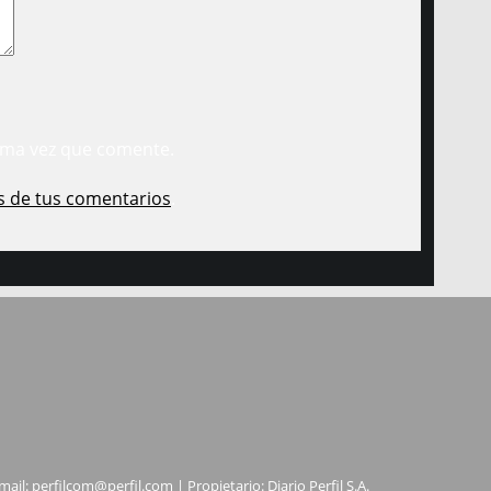
ima vez que comente.
s de tus comentarios
.
mail:
perfilcom@perfil.com
| Propietario: Diario Perfil S.A.