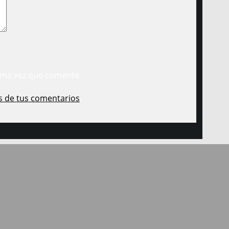
ima vez que comente.
s de tus comentarios
.