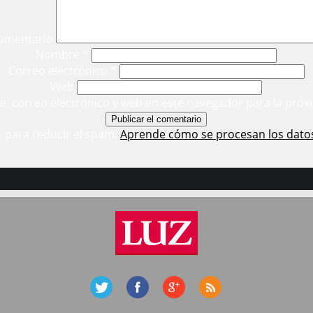
omentario
Nombre
*
Correo electrónico
*
Web
, correo electrónico y web en este navegador para la próx
t para reducir el spam.
Aprende cómo se procesan los dato