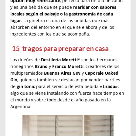
opción muy refrescante
, perfecta para un día de calor,
y es una bebida que se puede
maridar con sabores
locales según el paisaje o la gastronomía de cada
lugar
. La ginebra es una de las bebidas que más
absorben del entorno en el que se elabora y de los
ingredientes con los que se acompaña.
1
5 tragos para preparar en casa
Los dueños de
Destilería Moretti
* son los hermanos
rionegrinos
Bruno
y
Franco Moretti
, creadores de los
multipremiados
Buenos Aires GIN
y
Caporale Oaked
Gin
, quienes también se destacan por vender barriles
de
gin tonic
para el servicio de esta bebida
«tirada»
,
algo que se viene instalando con fuerza hace tiempo en
el mundo y sobre todo desde el año pasado en la
Argentina.