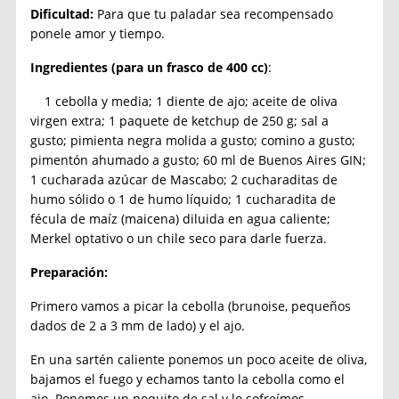
Dificultad:
Para que tu paladar sea recompensado
ponele amor y tiempo.
Ingredientes
(para un frasco de 400 cc)
:
1 cebolla y media; 1 diente de ajo; aceite de oliva
virgen extra; 1 paquete de ketchup de 250 g; sal a
gusto; pimienta negra molida a gusto; comino a gusto;
pimentón ahumado a gusto; 60 ml de Buenos Aires GIN;
1 cucharada azúcar de Mascabo; 2 cucharaditas de
humo sólido o 1 de humo líquido; 1 cucharadita de
fécula de maíz (maicena) diluida en agua caliente;
Merkel optativo o un chile seco para darle fuerza.
Preparación:
Primero vamos a picar la cebolla (brunoise, pequeños
dados de 2 a 3 mm de lado) y el ajo.
En una sartén caliente ponemos un poco aceite de oliva,
bajamos el fuego y echamos tanto la cebolla como el
ajo. Ponemos un poquito de sal y lo sofreímos