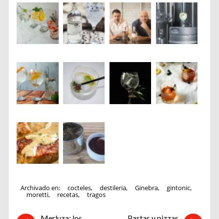
Archivado en:
cocteles
,
destileria
,
Ginebra
,
gintonic
,
moretti
,
recetas
,
tragos
Merluza: los
Pastas y pizzas