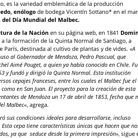
to, es la variedad emblemática de la producción
ledo, enólogo
de bodega Vicentín Sottano* en el ma
l, del Día Mundial del Malbec.
ltura de la Nación
en su página web, en 1841
Domi
 a la formación de la Quinta Normal de Santiago, a
 París, destinada al cultivo de plantas y de vides.
«A
opuso al Gobernador de Mendoza, Pedro Pascual, que
chel Aimé Pouget, a quien ya había conocido en Chile. F
 y fundó y dirigió la Quinta Normal. Esta institución
rsos cepajes franceses, entre los cuales el Malbec fue el
como en San Juan. El proyecto para la creación de esta
entantes de Mendoza un 17 de abril de 1853, fecha que
del Malbec
«, agrega.
ó sus condiciones ideales para desarrollarse, incluso
 Esta cepa tiene características únicas que hacen que no
dos, ya que seduce desde la primera impresión»
, sigue 