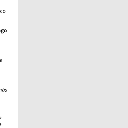
rco
ngo
ue
 más
s
el