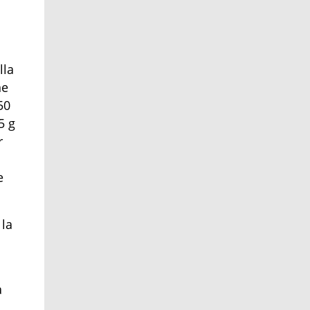
lla
ne
50
5 g
r
e
 la
a