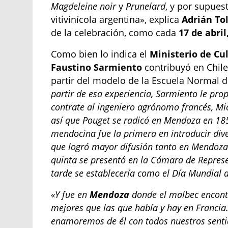
Magdeleine noir
y
Prunelard
, y por supues
vitivinícola argentina», explica
Adrián To
de la celebración, como cada
17 de abri
Como bien lo indica el
Ministerio de Cu
Faustino Sarmiento
contribuyó en Chile
partir del modelo de la Escuela Normal de
partir de esa experiencia, Sarmiento le pr
contrate al ingeniero agrónomo francés, Mi
así que Pouget se radicó en Mendoza en 1853
mendocina fue la primera en introducir dive
que logró mayor difusión tanto en Mendoza 
quinta se presentó en la Cámara de Repres
tarde se establecería como el Día Mundial 
«Y fue en
Mendoza
donde el malbec encontr
mejores que las que había y hay en Francia.
enamoremos de él con todos nuestros senti