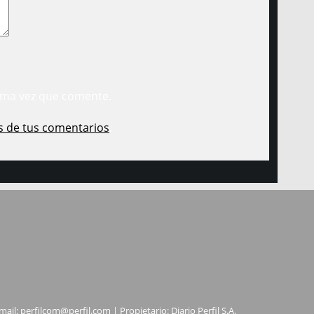
ima vez que comente.
s de tus comentarios
.
mail:
perfilcom@perfil.com
| Propietario: Diario Perfil S.A.