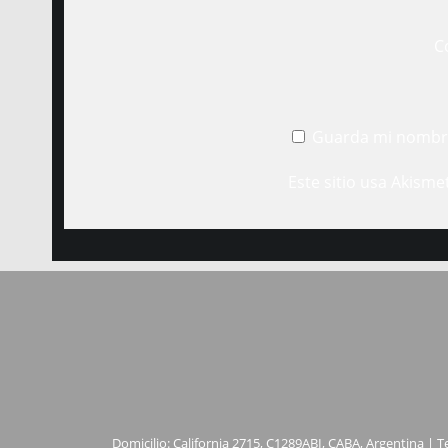
C
Guarda mi nombre
Este sitio usa Akisme
Domicilio: California 2715, C1289ABI, CABA, Argentina | T