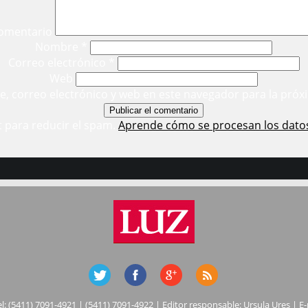
omentario
Nombre
*
Correo electrónico
*
Web
, correo electrónico y web en este navegador para la próx
t para reducir el spam.
Aprende cómo se procesan los dato
el: (5411) 7091-4921 | (5411) 7091-4922 | Editor responsable: Ursula Ures | E-