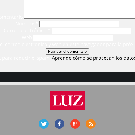
omentario
Nombre
*
Correo electrónico
*
Web
, correo electrónico y web en este navegador para la próx
t para reducir el spam.
Aprende cómo se procesan los dato