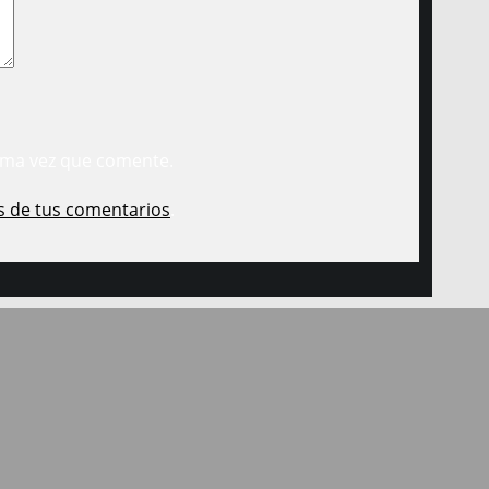
ima vez que comente.
s de tus comentarios
.