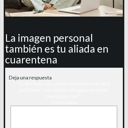
La imagen personal
también es tu aliada en
cuarentena
Deja una respuesta
Tu dirección de correo electrónico no será
publicada.
Los campos obligatorios están
marcados con
*
Comentario