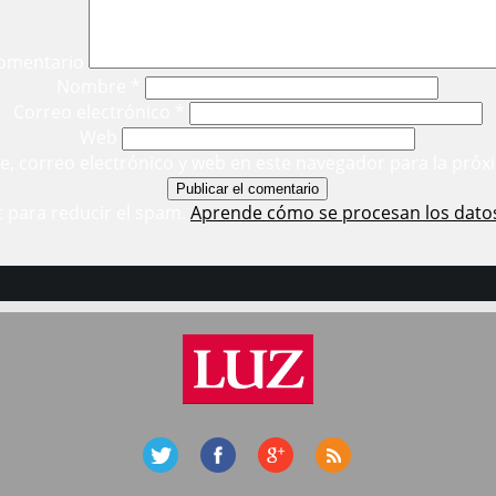
omentario
Nombre
*
Correo electrónico
*
Web
, correo electrónico y web en este navegador para la próx
t para reducir el spam.
Aprende cómo se procesan los dato