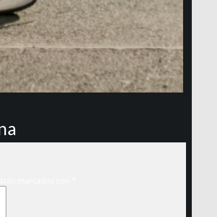
ena
están marcados con
*