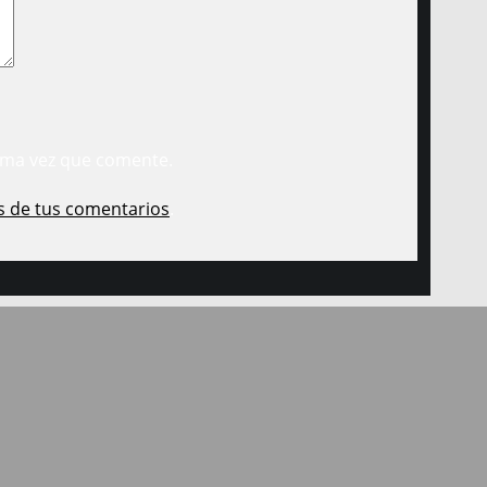
ima vez que comente.
s de tus comentarios
.