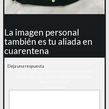
La imagen personal
también es tu aliada en
cuarentena
Deja una respuesta
Tu dirección de correo electrónico no será
publicada.
Los campos obligatorios están
marcados con
*
Comentario