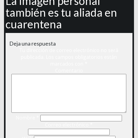
La imagen personal
también es tu aliada en
cuarentena
Deja una respuesta
Tu dirección de correo electrónico no será
publicada.
Los campos obligatorios están
marcados con
*
Comentario
Nombre
*
Correo electrónico
*