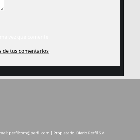
ima vez que comente.
s de tus comentarios
.
mail:
perfilcom@perfil.com
| Propietario: Diario Perfil S.A.