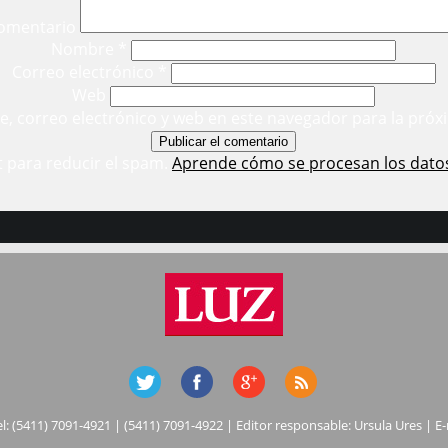
omentario
Nombre
*
Correo electrónico
*
Web
, correo electrónico y web en este navegador para la próx
t para reducir el spam.
Aprende cómo se procesan los dato
el: (5411) 7091-4921 | (5411) 7091-4922 | Editor responsable: Ursula Ures | E-