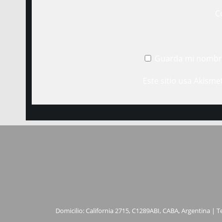
C
Guarda mi nombre
Este sitio usa Akisme
Domicilio: California 2715, C1289ABI, CABA, Argentina | T