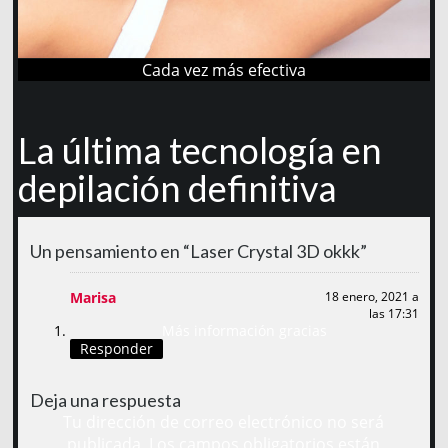
Cada vez más efectiva
La última tecnología en
depilación definitiva
Un pensamiento en “Laser Crystal 3D okkk”
Marisa
18 enero, 2021 a
las 17:31
Más información gracias
Responder
Deja una respuesta
Tu dirección de correo electrónico no será
publicada.
Los campos obligatorios están