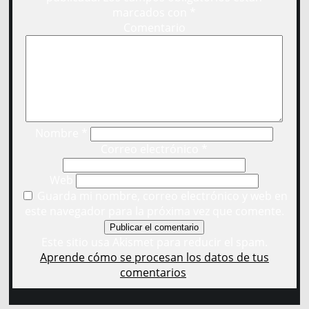
marcados con
*
Comentario
Nombre
*
Correo electrónico
*
Web
Guarda mi nombre, correo electrónico y web en
este navegador para la próxima vez que comente.
Este sitio usa Akismet para reducir el spam.
Aprende cómo se procesan los datos de tus
comentarios
.