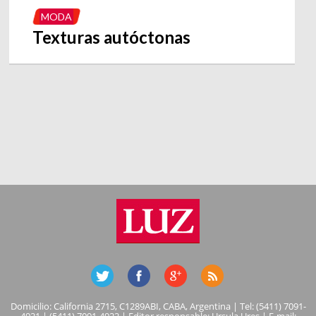
MODA
Texturas autóctonas
Domicilio: California 2715, C1289ABI, CABA, Argentina | Tel: (5411) 7091-