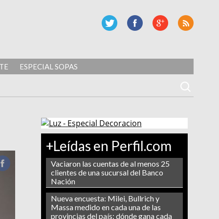
TE
ESPECIAL SOPAS
+Leídas en Perfil.com
Vaciaron las cuentas de al menos 25
clientes de una sucursal del Banco
Nación
Nueva encuesta: Milei, Bullrich y
Massa medido en cada una de las
provincias del país: dónde gana cada