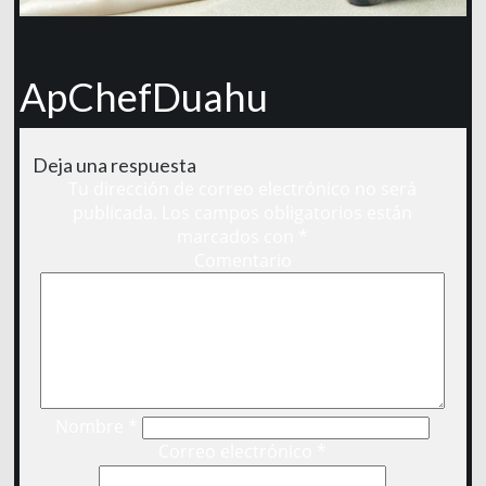
ApChefDuahu
Deja una respuesta
Tu dirección de correo electrónico no será
publicada.
Los campos obligatorios están
marcados con
*
Comentario
Nombre
*
Correo electrónico
*