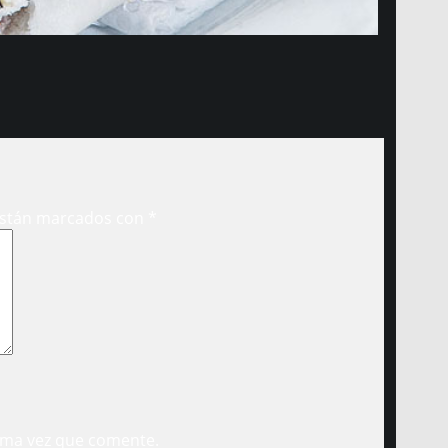
están marcados con
*
ima vez que comente.