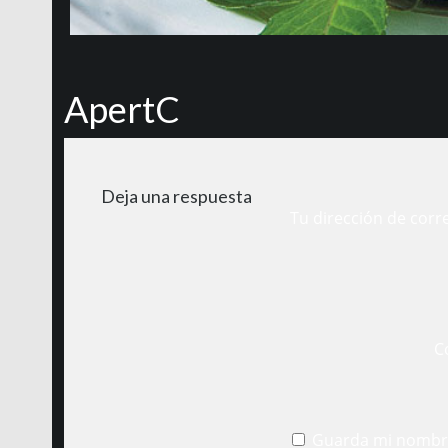
ApertC
Deja una respuesta
Tu dirección de corr
C
Guarda mi nombre