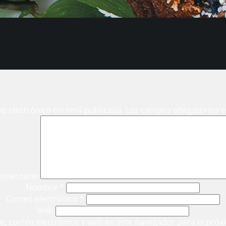
eo electrónico no será publicada.
Los campos obligatorios 
omentario
Nombre
*
Correo electrónico
*
Web
, correo electrónico y web en este navegador para la próx