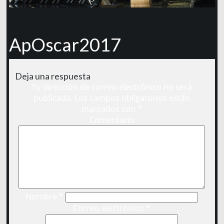
ApOscar2017
Deja una respuesta
Tu dirección de correo electrónico no será
publicada.
Los campos obligatorios están
marcados con
*
Comentario
Nombre
*
Correo electrónico
*