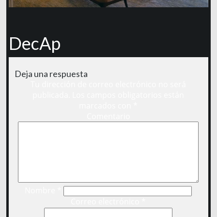
DecAp
Deja una respuesta
Tu dirección de correo electrónico no será
publicada.
Los campos obligatorios están
marcados con
*
Comentario
Nombre
*
Correo electrónico
*