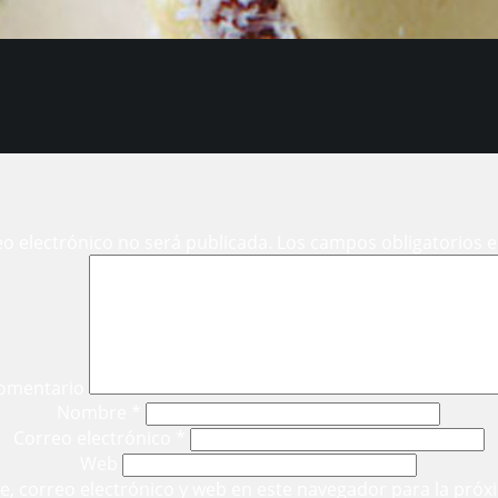
eo electrónico no será publicada.
Los campos obligatorios 
omentario
Nombre
*
Correo electrónico
*
Web
, correo electrónico y web en este navegador para la próx