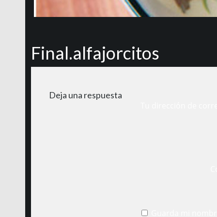
Final.alfajorcitos
Deja una respuesta
Tu dirección de corr
C
Guarda mi nombre