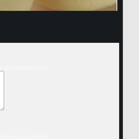
están marcados con
*
ima vez que comente.