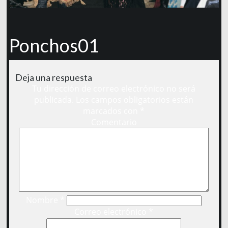
Ponchos01
Deja una respuesta
Tu dirección de correo electrónico no será
publicada.
Los campos obligatorios están
marcados con
*
Comentario
Nombre
*
Correo electrónico
*