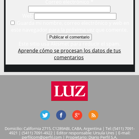
Correo electrónico
*
Web
Guarda mi nombre, correo electrónico y web en
este navegador para la próxima vez que comente.
Este sitio usa Akismet para reducir el spam.
Aprende cómo se procesan los datos de tus
comentarios
.
Domicilio: California 2715, C1289ABI, CABA, Argentina | Tel: (5411) 7091-
4921 | (5411) 7091-4922 | Editor responsable: Ursula Ures | E-mail:
perfilcom@perfil.com
| Propietario: Diario Perfil S.A.