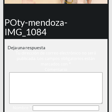
POty-mendoza-
IMG_1084
Deja una respuesta
Tu dirección de correo electrónico no será
publicada.
Los campos obligatorios están
marcados con
*
Comentario
Nombre
*