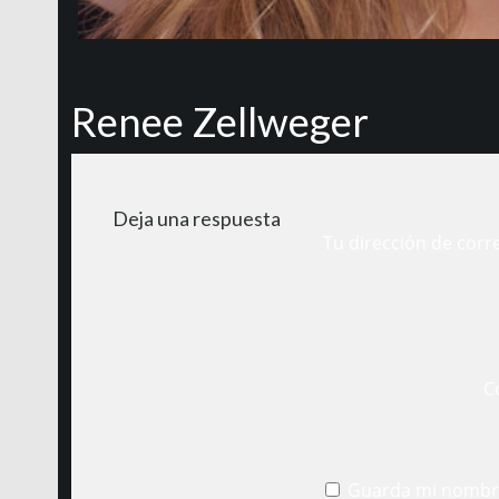
Renee Zellweger
Deja una respuesta
Tu dirección de corr
C
Guarda mi nombre