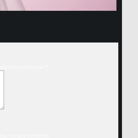
están marcados con
*
ima vez que comente.