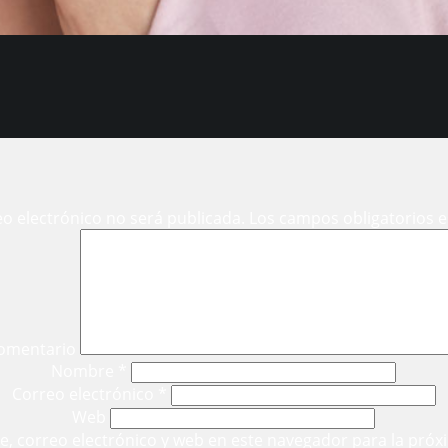
eo electrónico no será publicada.
Los campos obligatorios 
omentario
Nombre
*
Correo electrónico
*
Web
, correo electrónico y web en este navegador para la próx