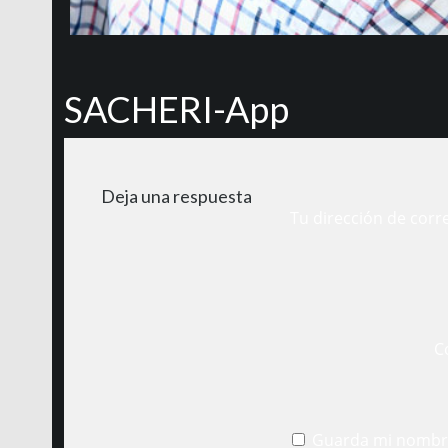
SACHERI-App
Deja una respuesta
Tu dirección de corr
C
Guarda mi nombre