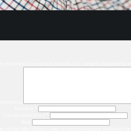
eo electrónico no será publicada.
Los campos obligatorios 
omentario
Nombre
*
Correo electrónico
*
Web
, correo electrónico y web en este navegador para la próx