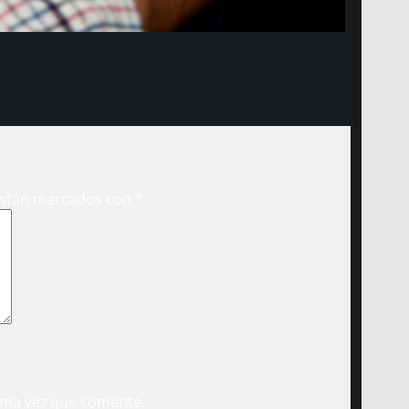
están marcados con
*
ima vez que comente.