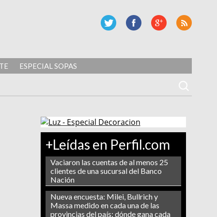
TE
ESPECIAL SOPAS
+Leídas en Perfil.com
Vaciaron las cuentas de al menos 25
clientes de una sucursal del Banco
Nación
Nueva encuesta: Milei, Bullrich y
Massa medido en cada una de las
provincias del país: dónde gana cada