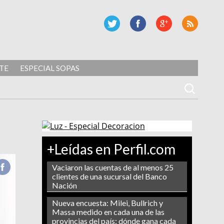
TE
ESPECIAL SOPAS
+Leídas en Perfil.com
Vaciaron las cuentas de al menos 25
clientes de una sucursal del Banco
Nación
Nueva encuesta: Milei, Bullrich y
Massa medido en cada una de las
provincias del país: dónde gana cada