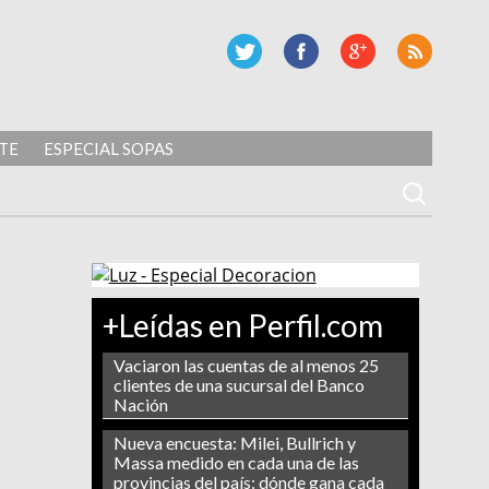
TE
ESPECIAL SOPAS
+Leídas en Perfil.com
Vaciaron las cuentas de al menos 25
clientes de una sucursal del Banco
Nación
Nueva encuesta: Milei, Bullrich y
Massa medido en cada una de las
provincias del país: dónde gana cada