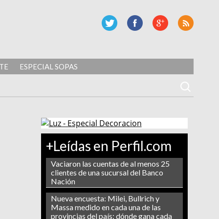
TE
ESPECIAL SOPAS
+Leídas en Perfil.com
Vaciaron las cuentas de al menos 25
clientes de una sucursal del Banco
Nación
Nueva encuesta: Milei, Bullrich y
Massa medido en cada una de las
provincias del país: dónde gana cada