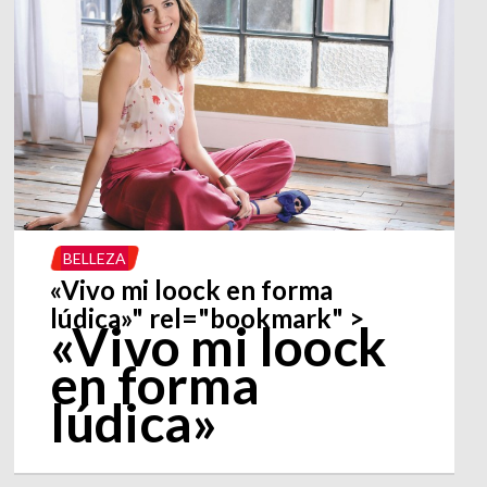
BELLEZA
«Vivo mi loock en forma
lúdica»" rel="bookmark" >
«Vivo mi loock
en forma
lúdica»