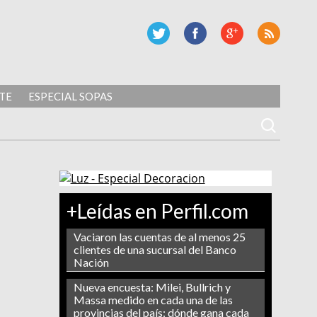
TE
ESPECIAL SOPAS
+Leídas en Perfil.com
Vaciaron las cuentas de al menos 25
clientes de una sucursal del Banco
Nación
Nueva encuesta: Milei, Bullrich y
Massa medido en cada una de las
provincias del país: dónde gana cada