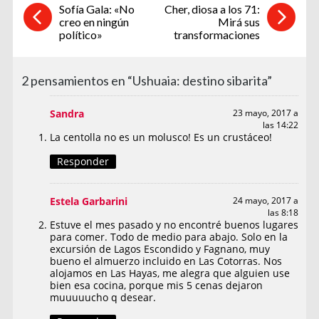
Sofía Gala: «No
Cher, diosa a los 71:
creo en ningún
Mirá sus
político»
transformaciones
2 pensamientos en “Ushuaia: destino sibarita”
Sandra
23 mayo, 2017 a
las 14:22
La centolla no es un molusco! Es un crustáceo!
Responder
Estela Garbarini
24 mayo, 2017 a
las 8:18
Estuve el mes pasado y no encontré buenos lugares
para comer. Todo de medio para abajo. Solo en la
excursión de Lagos Escondido y Fagnano, muy
bueno el almuerzo incluido en Las Cotorras. Nos
alojamos en Las Hayas, me alegra que alguien use
bien esa cocina, porque mis 5 cenas dejaron
muuuuucho q desear.