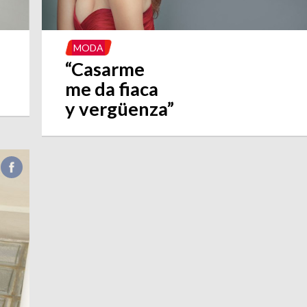
MODA
“Casarme
”
me da fiaca
y vergüenza”