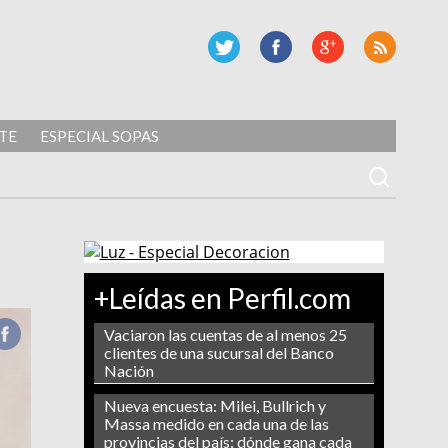
TE
ESPECIAL SOPAS
+Leídas en Perfil.com
Vaciaron las cuentas de al menos 25
clientes de una sucursal del Banco
Nación
Nueva encuesta: Milei, Bullrich y
Massa medido en cada una de las
provincias del país: dónde gana cada