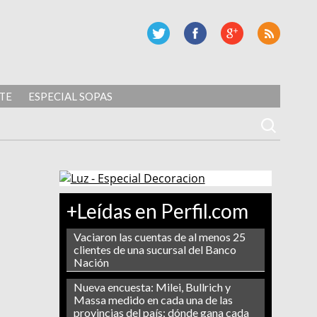
TE
ESPECIAL SOPAS
+Leídas en Perfil.com
Vaciaron las cuentas de al menos 25
clientes de una sucursal del Banco
Nación
Nueva encuesta: Milei, Bullrich y
Massa medido en cada una de las
provincias del país: dónde gana cada