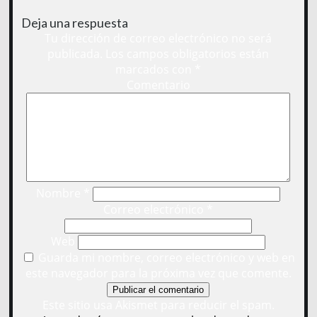
Deja una respuesta
Tu dirección de correo electrónico no será
publicada.
Los campos obligatorios están
marcados con
*
Comentario
Nombre
*
Correo electrónico
*
Web
Guarda mi nombre, correo electrónico y web en
este navegador para la próxima vez que comente.
Este sitio usa Akismet para reducir el spam.