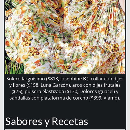
Solero larguísimo ($818, Josephine B.), collar con dijes
y flores ($158, Luna Garzón), aros con dijes frutales
($75), pulsera elastizada ($130, Dolores Iguacel) y
sandalias con plataforma de corcho ($399, Viamo).
Sabores y Recetas