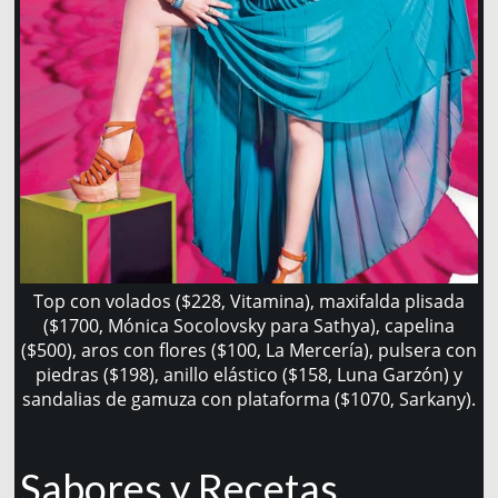
Top con volados ($228, Vitamina), maxifalda plisada
($1700, Mónica Socolovsky para Sathya), capelina
($500), aros con flores ($100, La Mercería), pulsera con
piedras ($198), anillo elástico ($158, Luna Garzón) y
sandalias de gamuza con plataforma ($1070, Sarkany).
Sabores y Recetas