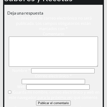
Deja una respuesta
Tu dirección de correo electrónico no será
publicada.
Los campos obligatorios están
marcados con
*
Comentario
Nombre
*
Correo electrónico
*
Web
Guarda mi nombre, correo electrónico y web en
este navegador para la próxima vez que comente.