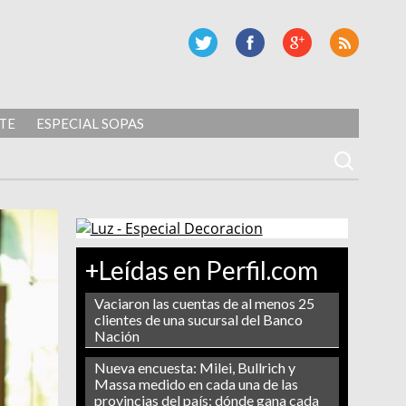
TE
ESPECIAL SOPAS
+Leídas en Perfil.com
Vaciaron las cuentas de al menos 25
clientes de una sucursal del Banco
Nación
Nueva encuesta: Milei, Bullrich y
Massa medido en cada una de las
provincias del país: dónde gana cada