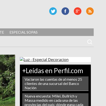
TE
ESPECIAL SOPAS
+Leídas en Perfil.com
Vaciaron las cuentas de al menos 25
clientes de una sucursal del Banco
Nación
Nueva encuesta: Milei, Bullrich y
Massa medido en cada una de las
provincias del país: dónde gana cada