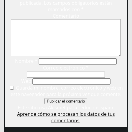
publicada.
Los campos obligatorios están
marcados con
*
Comentario
Nombre
*
Correo electrónico
*
Web
Guarda mi nombre, correo electrónico y web en
este navegador para la próxima vez que comente.
Este sitio usa Akismet para reducir el spam.
Aprende cómo se procesan los datos de tus
comentarios
.