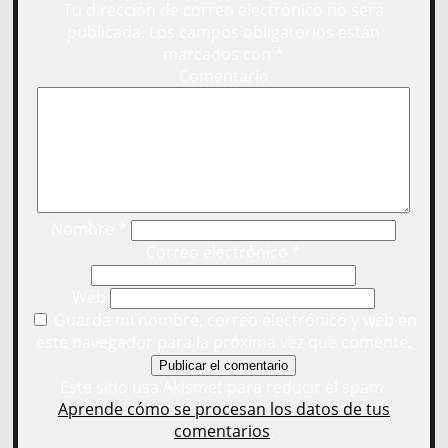
Tu dirección de correo electrónico no será
publicada.
Los campos obligatorios están
marcados con
*
Comentario
Nombre
*
Correo electrónico
*
Web
Guarda mi nombre, correo electrónico y web en
este navegador para la próxima vez que comente.
Este sitio usa Akismet para reducir el spam.
Aprende cómo se procesan los datos de tus
comentarios
.