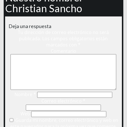
Christian Sancho
Deja una respuesta
Tu dirección de correo electrónico no será
publicada.
Los campos obligatorios están
marcados con
*
Comentario
Nombre
*
Correo electrónico
*
Web
Guarda mi nombre, correo electrónico y web en
este navegador para la próxima vez que comente.