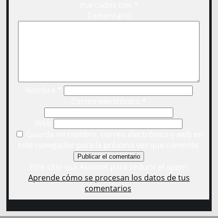
marcados con
*
Comentario
Nombre
*
Correo electrónico
*
Web
Guarda mi nombre, correo electrónico y web en
este navegador para la próxima vez que comente.
Este sitio usa Akismet para reducir el spam.
Aprende cómo se procesan los datos de tus
comentarios
.