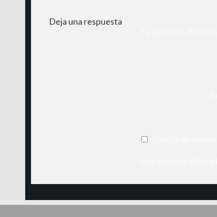
Deja una respuesta
Tu dirección de corr
C
Guarda mi nombre
Este sitio usa Akisme