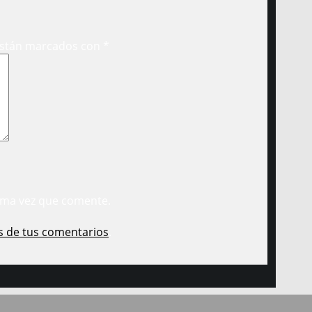
están marcados con
*
ima vez que comente.
s de tus comentarios
.