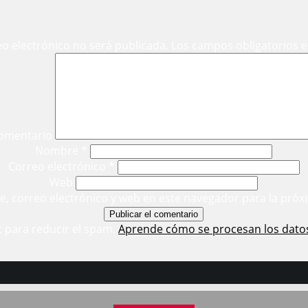
eo electrónico no será publicada.
Los campos obligatorios 
omentario
Nombre
*
Correo electrónico
*
Web
, correo electrónico y web en este navegador para la próx
t para reducir el spam.
Aprende cómo se procesan los dato