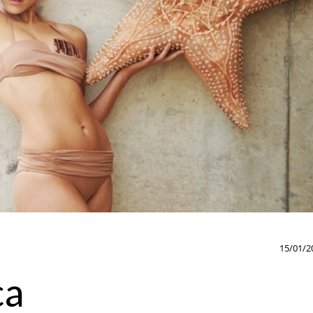
15/01/2
ca