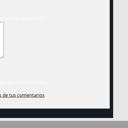
están marcados con
*
ima vez que comente.
s de tus comentarios
.