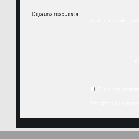
Deja una respuesta
Tu dirección de corr
C
Guarda mi nombre
Este sitio usa Akisme