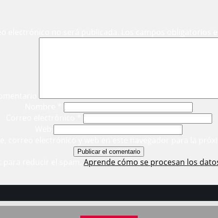
eo electrónico no será publicada.
Los campos obligatorios 
omentario
Nombre
*
Correo electrónico
*
Web
, correo electrónico y web en este navegador para la próx
t para reducir el spam.
Aprende cómo se procesan los dato