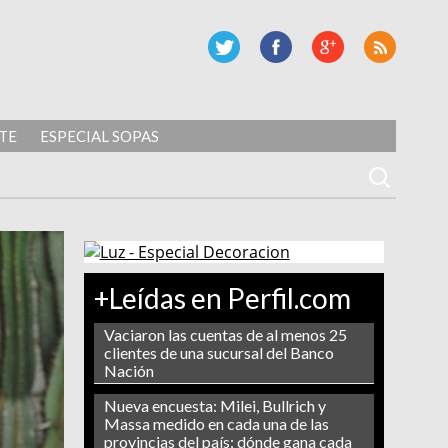
TE
ESPECIAL SOPAS
+Leídas en Perfil.com
Vaciaron las cuentas de al menos 25
clientes de una sucursal del Banco
Nación
Nueva encuesta: Milei, Bullrich y
Massa medido en cada una de las
provincias del país: dónde gana cada